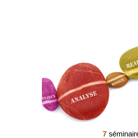
7
séminair